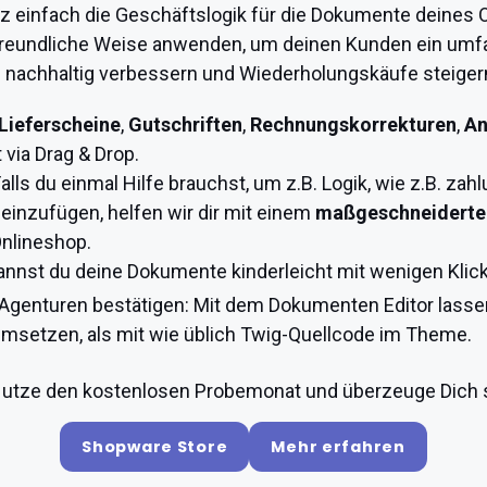
 einfach die Geschäftslogik für die Dokumente deines 
reundliche Weise anwenden, um deinen Kunden ein umfa
 nachhaltig verbessern und Wiederholungskäufe steiger
Lieferscheine
,
Gutschriften
,
Rechnungskorrekturen
,
An
via Drag & Drop.
alls du einmal Hilfe brauchst, um z.B. Logik, wie z.B. z
 einzufügen, helfen wir dir mit einem
maßgeschneiderte
Onlineshop.
kannst du deine Dokumente kinderleicht mit wenigen Klic
d Agenturen bestätigen: Mit dem Dokumenten Editor lass
msetzen, als mit wie üblich Twig-Quellcode im Theme.
utze den kostenlosen Probemonat und überzeuge Dich 
Shopware Store
Mehr erfahren